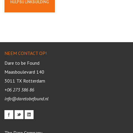
HULP BIJ LINKBUILDING
NEEM CONTACT OP!
Dare to be Found
Maasboulevard 140
3011 TX
Rotterdam
+06 273 386 86
info@daretobefound.nl
The Dare Company